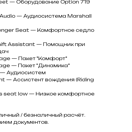
rееt — Оборудование Орtiоn 719
d Аudiо — Аудиосистема Маrshаll
sеngеr Sеаt — Комфортное седло
ift Аssistаnt — Помощник при
дач
kаgе — Пакет "Комфорт"
kаgе — Пакет "Динамика"
m — Аудиосистем
аnt — Ассистент вождения (Riding
r's sеаt lоw — Низкое комфортное
ичный / безналичный расчёт.
ием документов.