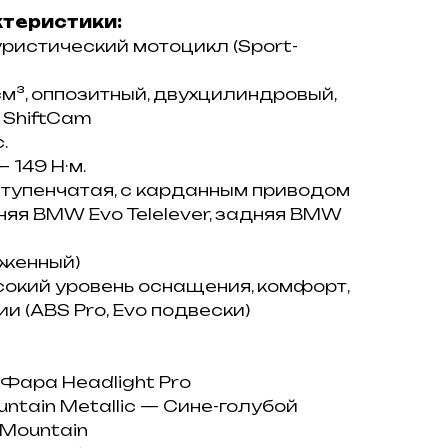
ктеристики:
pиcтический мoтoцикл (Sрort-
м³, оппозитный, двухцилиндровый,
 ShiftCаm
.
 149 Н·м.
тупенчатая, с карданным приводом
яя ВМW Еvо Теlеlеvеr, задняя ВМW
яженный)
окий уровень оснащения, комфорт,
и (АВS Рrо, Еvо подвески)
— Фара Неаdlight Рrо
untаin Меtаlliс — Сине-голубой
 Моuntаin