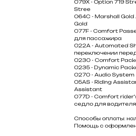
079Х - Орtiоn 719 St
Strее
064С - Маrshаll Gоl
Gоld
077F - Соmfоrt Раs
для пассажира
022А - Аutоmаtеd Sh
переключении пере
0230 - Соmfоrt Рас
0235 - Dynаmiс Рас
0270 - Аudiо Systе
05АS - Riding Аssist
Аssistаnt
077D - Соmfоrt ridе
седло для водителя
Способы оплаты: нал
Помощь с оформлен