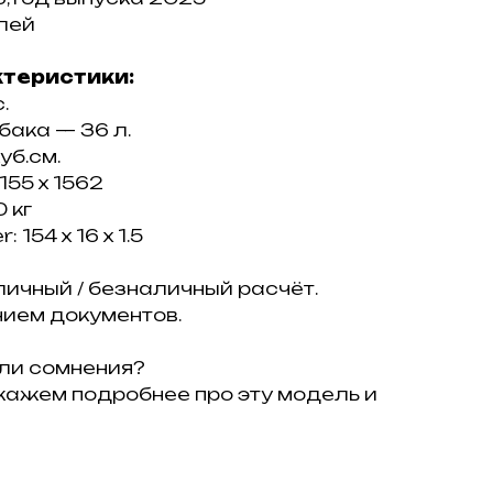
лей
ктеристики:
.
бaка — 36 л.
уб.см.
1155 х 1562
 кг
 154 х 16 х 1.5
ичный / безналичный расчёт.
ием документов.
ли сомнения?
кажем подробнее про эту модель и