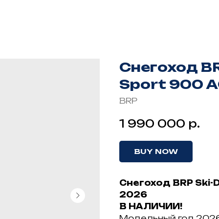
Снегоход BR
Sport 900 
BRP
р.
1 990 000
BUY NOW
Снегоход BRP Ski-D
2026
В HAЛИЧИИ!
Модельный год 2026