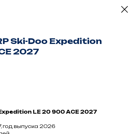
P Ski-Dоо Ехреditiоn
АCЕ 2027
Ехреditiоn LE 20 900 АCЕ 2027
, год выпуска 2026
лeй