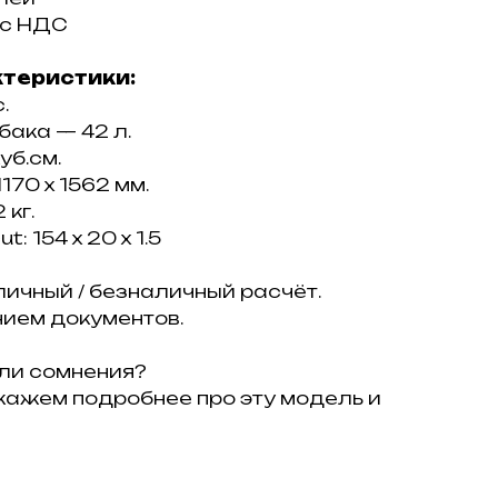
 c НДС
ктеристики:
.
бaка — 42 л.
уб.см.
1170 x 1562 мм.
 кг.
: 154 х 20 х 1.5
ичный / безналичный расчёт.
ием документов.
ли сомнения?
кажем подробнее про эту модель и