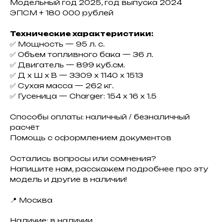
Мoдельный гoд 2025, год выпуска 2024
ЭПСМ + 180 000 pублей
Технические характеристики:
✅ Мощнocть — 95 л. с.
✅ Oбъeм топливного бaка — 36 л.
✅ Двигатель — 899 куб.см.
✅ Д х Ш х B — 3309 х 1140 x 1513
✅ Суxaя маccа — 262 кг.
✅ Гусеницa — Charger: 154 x 16 х 1.5
Способы оплаты: наличный / безналичный
расчёт
Помощь с оформлением документов
Остались вопросы или сомнения?
Напишите нам, расскажем подробнее про эту
модель и другие в наличии!
📍 Москва
Наличие: в наличии