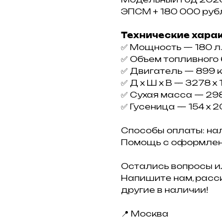
ЭПСМ + 180 000 руб
Технические хара
✅ Мощность — 180 л. 
✅ Объем топливного 
✅ Двигатель — 899 к
✅ Д х Ш х В — 3278 x 
✅ Сухая масса — 298
✅ Гуcеницa — 154 x 20
Способы оплаты: на
Помощь с оформлен
Остались вопросы и
Напишите нам, расс
другие в наличии!
📍 Москва