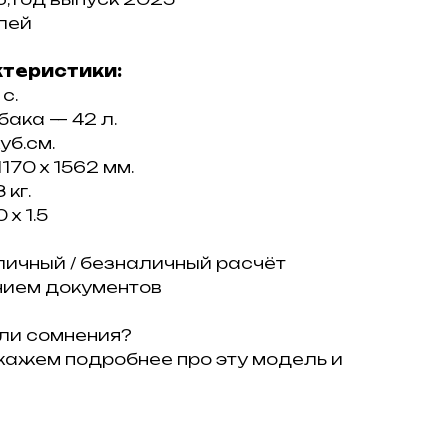
лей
ктеристики:
с.
бака — 42 л.
уб.см.
1170 x 1562 мм.
 кг.
 x 1.5
личный / безналичный расчёт
ием документов
ли сомнения?
кажем подробнее про эту модель и