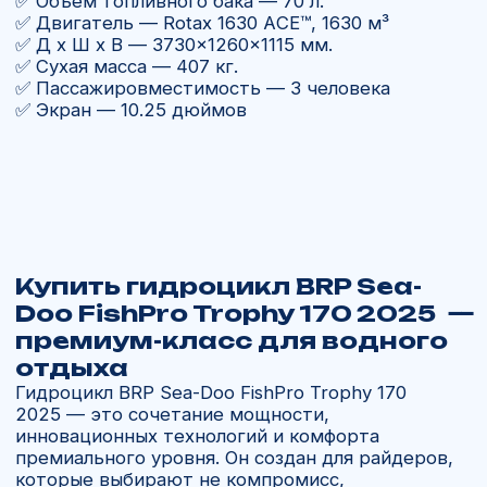
BRP Sea-Doo FishPro Trophy
170 2025
в России
В компании «Ямал Мото» вы можете купить
гидроцикл с официальной гарантией BRP.
Мы предлагаем доставку по всей России,
помощь с документами и установкой
дополнительного оборудования. Продажа
водных мотоциклов в Москве и других
регионах РФ — для нашей компании это
возможность делиться страстью к скорости
и воде
Почему выбирают нас:
Работаем с 2013 года, официальный
дилер BRP.
Поставка только в заводской упаковке.
Доставка в Москву, Тюмень, Хабаровск,
Барнаул, Ханты-Мансийск, Пермь, Омск,
Красноярск, Новосибирск, Екатеринбург
и другие регионы РФ.
Гарантия качества и оригинального
происхождения техники.