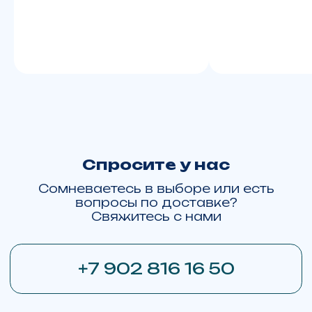
ОТПРАВИТЬ
zakazyamalmoto@yandex.ru
г. Москва, ТВЦ "Экстрим", ул. Смольная, д.63Б, корп.1
Пн. – Вс.: с 10:00 до 21:00
+7 922 280 69 93
г. Салехард, ул. Республики д. 73
Заказать или купить технику:
Москва
Тюмень
Хабаровск
Барнаул
Ханты-Мансийск
Пермь
Омск
Красноярск
Новосибирск
Екатеринбург