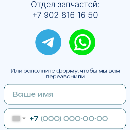
© ЯМАЛМОТО 2013-2026
Все права на изображения принадлежат
ЯМАЛМОТО. Права на логотипы брендов
техники принадлежат
BRP
BRP Ski-Doo Expedition LE
BRP Ski-Doo Expedition SE
BRP Ski-Doo Skandic SE
BRP Ski-Doo Skandic LE
BRP Ski-Doo Summit X Expert 154
Lynx Commander RE 900 ACE Turbo R
Lynx Brutal RE 15" 900 ACE Turbo R
BRP Can-Am Outlander
BRP Can-Am Maverick R X RS with Smart-Shox
BRP Sea-Doo GTX Limited 325
Карта сайта
Политика конфиденциальности
С
огласие на обработку ПД