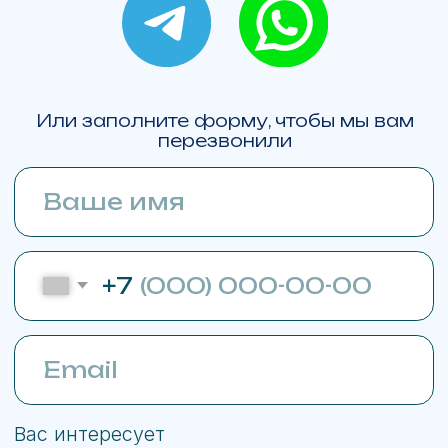
BRP Ski-Doo Expedition LE
BRP Ski-Doo Expedition SE
BRP Ski-Doo Skandic SE
BRP Ski-Doo Skandic LE
BRP Ski-Doo Summit X Expert 154
Lynx Commander RE 900 ACE Turbo R
Lynx Brutal RE 15" 900 ACE Turbo R
BRP Can-Am Outlander
BRP Can-Am Maverick R X RS with Smart-Shox
BRP Sea-Doo GTX Limited 325
Карта сайта
Политика конфиденциальности
С
огласие на обработку ПД
Любая информация представленная на данном сайте носит
исключительно информационный характер, не является
публичной офертой, определяемой ст. 437 ГК РФ.
Whatsapp принадлежит Meta Platforms,
деятельность которой признана
экстремистской и запрещена в РФ
Сайт сделан в Upgrade