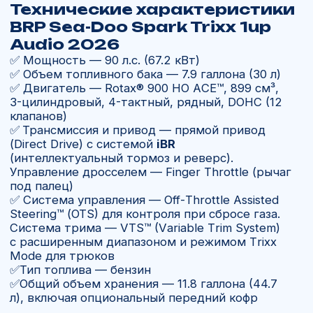
Купить гидроцикл
BRP Sea-
Doo Spark Trixx 1up Audio 2026
— премиум-класс для
водного отдыха
Гидроцикл BRP Sea-Doo Spark Trixx 1up Audio
2026 — это сочетание мощности,
инновационных технологий и комфорта
премиального уровня. Он создан для райдеров,
которые выбирают не компромисс,
а максимум возможностей: высокий уровень
безопасности, удобство в длительных
поездках и эксклюзивное оснащение.
BRP Sea-Doo Spark Trixx 1up
Audio 2026
в России
В компании «Ямал Мото» вы можете купить
гидроцикл с официальной гарантией BRP.
Мы предлагаем доставку по всей России,
помощь с документами и установкой
дополнительного оборудования. Продажа
водных мотоциклов в Москве и других
регионах РФ — для нашей компании это