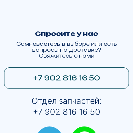
Москва
Тюмень
Хабаровск
Барнаул
Ханты-Мансийск
Пермь
Омск
Красноярск
Новосибирск
Екатеринбург
© ЯМАЛМОТО 2013-2026
Все права на изображения принадлежат
ЯМАЛМОТО. Права на логотипы брендов
техники принадлежат
BRP