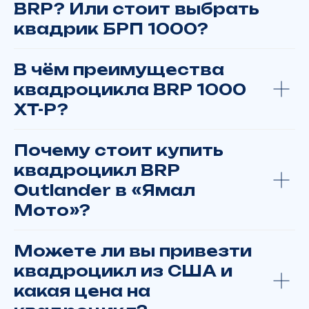
BRP? Или стоит выбрать
квадрик БРП 1000?
Я даю
согласие
на обработку
В чём преимущества
персональных данных в соответствии
с
политикой конфиденциальности
квадроцикла BRP 1000
XT-P?
ОТПРАВИТЬ
Почему стоит купить
zakazyamalmoto@yandex.ru
квадроцикл BRP
г. Москва, ТВЦ "Экстрим", ул. Смольная, д.63Б, корп.1
Пн. – Вс.: с 10:00 до 21:00
Outlander в «Ямал
+7 922 280 69 93
Мото»?
г. Салехард, ул. Республики д. 73
Можете ли вы привезти
Заказать или купить технику:
квадроцикл из США и
Москва
Тюмень
какая цена на
Хабаровск