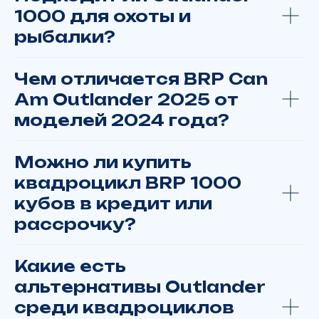
+7 902 816 16 50
1000 для охоты и
рыбалки?
Отдел запчастей:
+7 902 816 16 50
Чем отличается BRP Can
Am Outlander 2025 от
моделей 2024 года?
Или заполните форму, чтобы мы вам
Можно ли купить
перезвонили
квадроцикл BRP 1000
кубов в кредит или
рассрочку?
+7
Какие есть
альтернативы Outlander
среди квадроциклов
Вас интересует