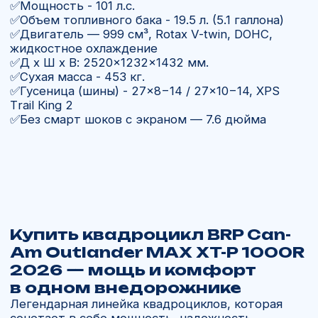
Для кого подойдет
BRP Can-
Am Outlander MAX XT-P 1000R
2026
Для охотников и рыбаков, которым
нужна техника для тяжёлых условий.
Для любителей экстремального
бездорожья и трофи-рейдов.
Для путешествий на квадроцикле
по горам, лесам и болотам.
Для владельцев хозяйств, где
требуется универсальная рабочая
машина. Для тех, кто хочет
премиальный квадроцикл с разными
сценариями применения.
Купить BRP Can-Am Outlander