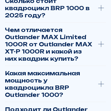
Сколько стоит
квадроцикл BRP 1000 в
2025 году?
Чем отличается
Outlander MAX Limited
1000R от Outlander MAX
XT-P 1000R и какой из
них квадрик купить?
Какая максимальная
мощность у
Спросите у нас
квадроцикла BRP
Сомневаетесь в выборе или есть
Outlander 1000?
вопросы по доставке?
Свяжитесь с нами
Подходит ли Outlander