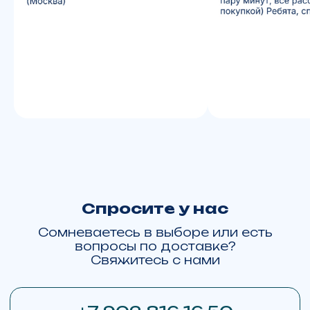
BRP Ski-Doo Summit X Expert 154
Lynx Commander RE 900 ACE Turbo R
Lynx Brutal RE 15" 900 ACE Turbo R
BRP Can-Am Outlander
BRP Can-Am Maverick R X RS with Smart-Shox
BRP Sea-Doo GTX Limited 325
Карта сайта
Политика конфиденциальности
С
огласие на обработку ПД
Любая информация представленная на данном сайте носит
исключительно информационный характер, не является
публичной офертой, определяемой ст. 437 ГК РФ.
Whatsapp принадлежит Meta Platforms,
деятельность которой признана
экстремистской и запрещена в РФ
Сайт сделан в Upgrade