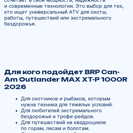
в России
В «Ямал Мото» вы можете купить квадроцикл
для любых целей. Мы предлагаем доставку
напрямую от официальных дилеров BRP
из США и Канады с полной таможенной
очисткой и гарантией под ключ.
Почему выбирают нас:
Работаем с 2013 года, более 11 лет
на рынке.
Доставляем технику BRP под заказ за 21
день.
Гарантируем честные условия
и заводскую комплектацию.
Помогаем с запчастями, аксессуарами
и сервисом.