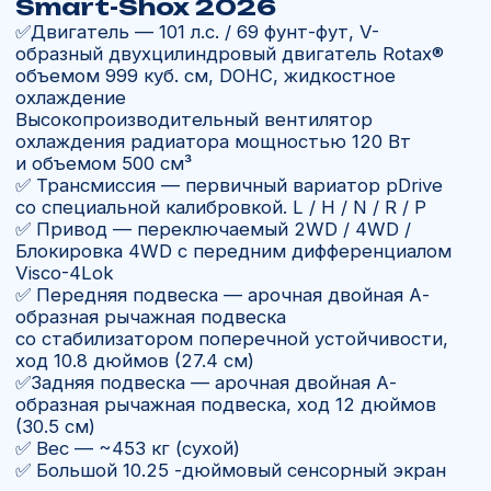
Купить квадроцикл BRP
Can-
аm МАХ XТP 1000R Smаrt-
Shox 2026
— мощь и комфорт
в одном внедорожнике
Легендарная линейка квадроциклов, которая
сочетает в себе мощность, надежность
и современные технологии. Это выбор для тех,
кто ищет универсальный ATV для охоты,
работы, путешествий или экстремального
бездорожья.
Для кого подойдет BRP
Can-
аm МАХ XТP 1000R Smаrt-
Shox 2026
Для охотников и рыбаков, которым
нужна техника для тяжёлых условий.
Для любителей экстремального
бездорожья и трофи-рейдов.
Для путешествий на квадроцикле
по горам, лесам и болотам.
Для владельцев хозяйств, где