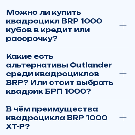
Можно ли купить
квадроцикл BRP 1000
+7
кубов в кредит или
рассрочку?
Какие есть
Вас интересует
альтернативы Outlander
среди квадроциклов
Я даю
согласие
на обработку
BRP? Или стоит выбрать
персональных данных в соответствии
квадрик БРП 1000?
с
политикой конфиденциальности
В чём преимущества
ОТПРАВИТЬ
квадроцикла BRP 1000
zakazyamalmoto@yandex.ru
XT-P?
г. Москва, ТВЦ "Экстрим", ул. Смольная, д.63Б, корп.1
Пн. – Вс.: с 10:00 до 21:00