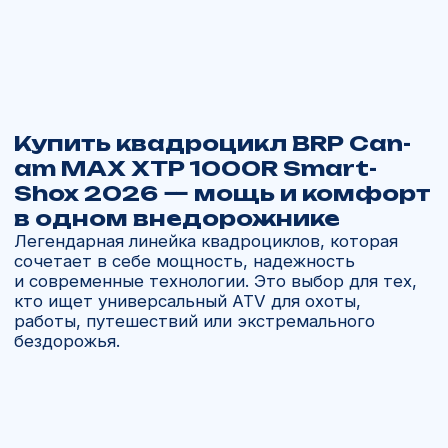
требуется универсальная рабочая
машина. Для тех, кто хочет
премиальный квадроцикл с разными
сценариями применения.
Купить BRP Can-Am Outlander
в России
В «Ямал Мото» вы можете купить квадроцикл
для любых целей. Мы предлагаем доставку
напрямую от официальных дилеров BRP
из США и Канады с полной таможенной
очисткой и гарантией под ключ.
Почему выбирают нас:
Работаем с 2013 года, более 11 лет
на рынке.
Доставляем технику BRP под заказ за 21
день.
Гарантируем честные условия
и заводскую комплектацию.
Помогаем с запчастями, аксессуарами
и сервисом.