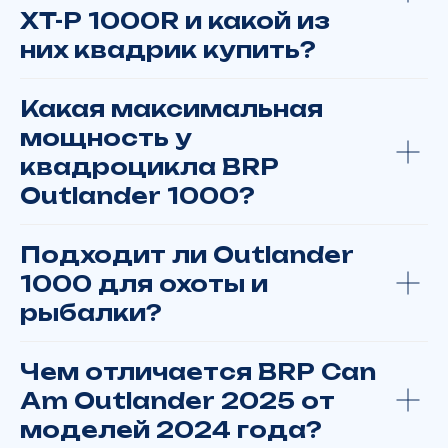
XT-P 1000R и какой из
них квадрик купить?
Спросите у нас
Какая максимальная
Сомневаетесь в выборе или есть
вопросы по доставке?
мощность у
Свяжитесь с нами
квадроцикла BRP
+7 902 816 16 50
Outlander 1000?
Отдел запчастей:
Подходит ли Outlander
+7 902 816 16 50
1000 для охоты и
рыбалки?
Чем отличается BRP Can
Am Outlander 2025 от
Или заполните форму, чтобы мы вам
перезвонили
моделей 2024 года?