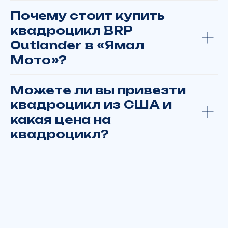
+7 922 280 69 93
Почему стоит купить
г. Салехард, ул. Республики д. 73
квадроцикл BRP
Outlander в «Ямал
Заказать или купить технику:
Мото»?
Москва
Тюмень
Можете ли вы привезти
Хабаровск
квадроцикл из США и
Барнаул
Ханты-Мансийск
какая цена на
Пермь
квадроцикл?
Омск
Красноярск
Новосибирск
Екатеринбург