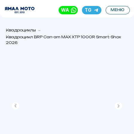
WA
TG
МЕНЮ
Квадроциклы
→
Kвaдрoцикл BRP Can-аm МАХ XТP 1000R Smаrt-Shox
2026