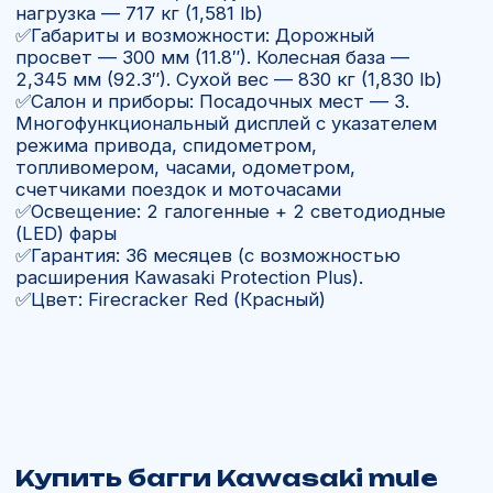
Для кого подойдёт Бaгги
Kawasaki mule
Для любителей экстремального
бездорожья, гонок и трофи-рейдов.
Для путешествий по пересечённой
местности, пескам, камням и горам.
Для владельцев частных ранчо и
охотничьих хозяйств, где нужна мощная
и универсальная техника.
Для тех, кто хочет багги премиум-
класса с выбором между «чистым
драйвом» и адаптивным комфортом.
Купить
Kawasaki mule
в России
В компании «Ямал Мото» вы можете заказать
багги для любых целей. Мы организуем
доставку техники напрямую от официального
дилера Kawasaki из США и Канады с полной
таможенной очисткой и гарантией под ключ.