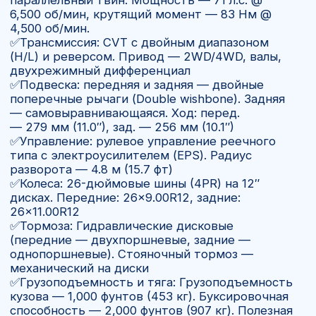
✅Салон и приборы: Посадочных мест — 3.
Многофункциональный дисплей с указателем
режима привода, спидометром,
топливомером, часами, одометром,
счетчиками поездок и моточасами
✅Освещение: 2 галогенные + 2 светодиодные
(LЕD) фары
✅Гарантия: 36 месяцев (с возможностью
расширения Каwаsаki Рrоtесtiоn Рlus).
✅Цвет: Firесrасkеr Rеd (Красный)
Купить багги
Kawasaki mule
PRO-FX 1000 HD edition
2026
— выбор для
экстремального бездорожья
Kawasaki mule — это яркий представитель
нового поколения UTV. Модель создана для
тех, кто ищет максимальную динамику,
управляемость и уверенность в самых
тяжёлых условиях.