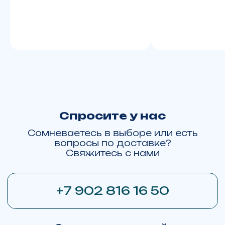
BRP Can-Am Maverick R X RS with Smart-Shox
BRP Sea-Doo GTX Limited 325
Карта сайта
Политика конфиденциальности
С
огласие на обработку ПД
Любая информация представленная на данном сайте носит
исключительно информационный характер, не является
публичной офертой, определяемой ст. 437 ГК РФ.
Whatsapp принадлежит Meta Platforms,
деятельность которой признана
экстремистской и запрещена в РФ
Сайт сделан в Upgrade