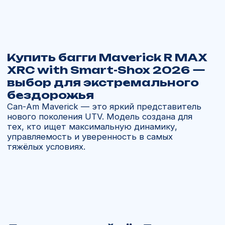
драйвом» и адаптивным комфортом.
Купить
BRР Maverick
в России
В компании «Ямал Мото» вы можете заказать
багги для любых целей. Мы организуем
доставку техники напрямую от официального
дилера BRP из США и Канады с полной
таможенной очисткой и гарантией под ключ.
Почему выбирают нас
Работаем с 2013 года, более 11 лет
опыта.
Доставляем напрямую от дилеров BRP
без посредников.
Авиадоставка за 21 день по всей России.
Поддержка 24/7 и помощь с подбором
запчастей и аксессуаров.