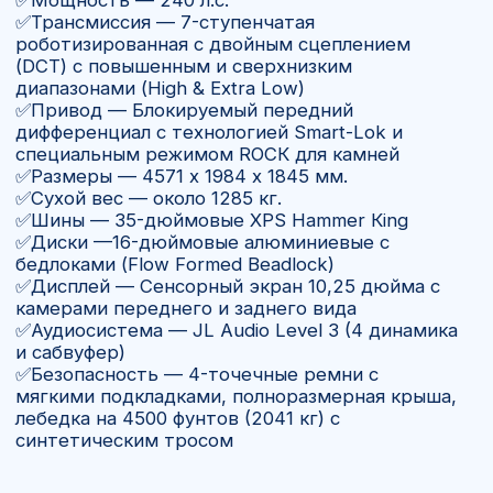
Купить багги
Maverick R MAX
XRC with Smart-Shox 2026
—
выбор для экстремального
бездорожья
Сan-Аm Maverick — это яркий представитель
нового поколения UTV. Модель создана для
тех, кто ищет максимальную динамику,
управляемость и уверенность в самых
тяжёлых условиях.
Для кого подойдёт Багги
Maverick R MAX XRC with
Smart-Shox 2026
Для любителей экстремального
бездорожья, гонок и трофи-рейдов.
Для путешествий по пересечённой
местности, пескам, камням и горам.
Для владельцев частных ранчо и
охотничьих хозяйств, где нужна мощная
и универсальная техника.
Для тех, кто хочет багги премиум-
класса с выбором между «чистым