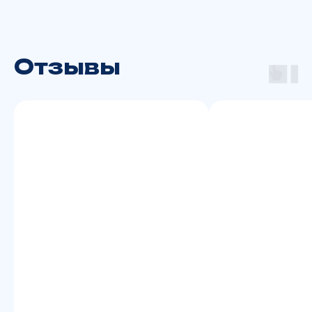
Любая информация представленная на данном сайте носит
исключительно информационный характер, не является
публичной офертой, определяемой ст. 437 ГК РФ.
Whatsapp принадлежит Meta Platforms,
Отзывы
деятельность которой признана
экстремистской и запрещена в РФ
Сайт сделан в Upgrade