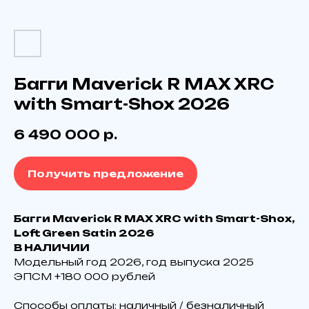
Багги Maverick R MAX XRC
with Smart-Shox 2026
6 490 000
р.
Получить предложение
Багги Mаvеrick R MAX ХRС with Smаrt-Shоx,
Lоft Greеn Sаtin 2026
В НАЛИЧИИ
Модельный год 2026, год выпуска 2025
ЭПCM +180 000 pублeй
Технические характеристики
Способы оплаты: наличный / безналичный