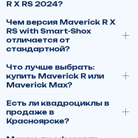
R X RS 2024?
Или заполните форму, чтобы мы вам
Чем версия Maverick R X
перезвонили
RS with Smart-Shox
отличается от
стандартной?
+7
Что лучше выбрать:
купить Maverick R или
Maverick Max?
Вас интересует
Есть ли квадроциклы в
продаже в
Я даю
согласие
на обработку
персональных данных в соответствии
Красноярске?
с
политикой конфиденциальности