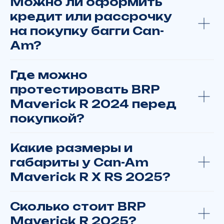
Можно ли оформить
ОТПРАВИТЬ
кредит или рассрочку
на покупку багги Can-
zakazyamalmoto@yandex.ru
Am?
г. Москва, ТВЦ "Экстрим", ул. Смольная, д.63Б, корп.1
Пн. – Вс.: с 10:00 до 21:00
+7 922 280 69 93
г. Салехард, ул. Республики д. 73
Где можно
протестировать BRP
Maverick R 2024 перед
Заказать или купить технику:
Москва
покупкой?
Тюмень
Хабаровск
Какие размеры и
Барнаул
габариты у Can-Am
Ханты-Мансийск
Maverick R X RS 2025?
Пермь
Омск
Красноярск
Сколько стоит BRP
Новосибирск
Maverick R 2025?
Екатеринбург