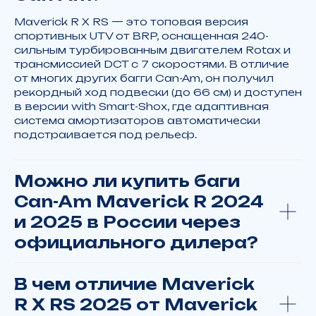
Maverick R X RS — это топовая версия
спортивных UTV от BRP, оснащенная 240-
сильным турбированным двигателем Rotax и
трансмиссией DCT с 7 скоростями. В отличие
от многих других багги Can-Am, он получил
рекордный ход подвески (до 66 см) и доступен
в версии with Smart-Shox, где адаптивная
система амортизаторов автоматически
Спросите у нас
подстраивается под рельеф.
Сомневаетесь в выборе или есть
вопросы по доставке?
Свяжитесь с нами
Можно ли купить баги
Can-Am Maverick R 2024
+7 902 816 16 50
и 2025 в России через
официального дилера?
Отдел запчастей:
+7 902 816 16 50
В чем отличие Maverick
R X RS 2025 от Maverick