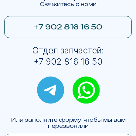
© ЯМАЛМОТО 2013-2026
Все права на изображения принадлежат
ЯМАЛМОТО. Права на логотипы брендов
техники принадлежат
BRP
BRP Ski-Doo Expedition LE
BRP Ski-Doo Expedition SE
BRP Ski-Doo Skandic SE
BRP Ski-Doo Skandic LE
BRP Ski-Doo Summit X Expert 154
Lynx Commander RE 900 ACE Turbo R
Lynx Brutal RE 15" 900 ACE Turbo R
BRP Can-Am Outlander
BRP Can-Am Maverick R X RS with Smart-Shox
BRP Sea-Doo GTX Limited 325
Карта сайта
Политика конфиденциальности
С
огласие на обработку ПД
Любая информация представленная на данном сайте носит
исключительно информационный характер, не является