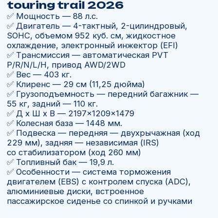
Купить квадроцикл
POLARIS
sportsman xp1000 touring trail
2026
— мощь и комфорт
в одном внедорожнике
POLARIS sportsman xp1000 — линейка
квадроциклов, которая сочетает в себе
мощность, надежность и современные
технологии. Это выбор для тех, кто ищет
универсальный ATV для охоты, работы,
путешествий или экстремального бездорожья.
Для кого подойдет
POLARIS
sportsman xp1000 touring trail
2026
Для охотников и рыбаков, которым
нужна техника для тяжёлых условий.
Для любителей экстремального
бездорожья и трофи-рейдов.
Для путешествий на квадроцикле
по горам, лесам и болотам.
Для владельцев хозяйств, где