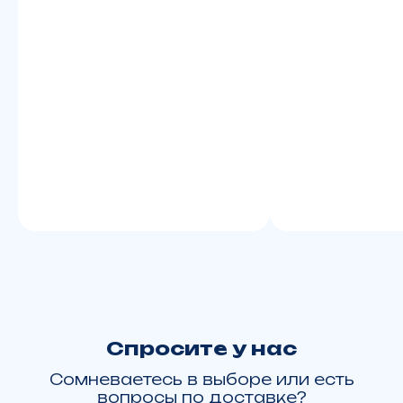
zakazyamalmoto@yandex.ru
г. Москва, ТВЦ "Экстрим", ул. Смольная, д.63Б, корп.1
Пн. – Вс.: с 10:00 до 21:00
+7 922 280 69 93
г. Салехард, ул. Республики д. 73
Заказать или купить технику:
Москва
Тюмень
Хабаровск
Барнаул
Ханты-Мансийск
Пермь
Омск
Красноярск
Новосибирск
Екатеринбург