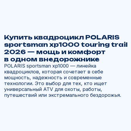
требуется универсальная рабочая
машина. Для тех, кто хочет
премиальный квадроцикл с разными
сценариями применения.
Купить
POLARIS
в России
В «Ямал Мото» вы можете купить квадроцикл
для любых целей. Мы предлагаем доставку
напрямую от официальных дилеров POLARIS
из США и Канады с полной таможенной
очисткой и гарантией под ключ.
Почему выбирают нас:
Работаем с 2013 года, более 11 лет
на рынке.
Доставляем технику POLARIS под заказ
за 21 день.
Гарантируем честные условия
и заводскую комплектацию.
Помогаем с запчастями, аксессуарами
и сервисом.