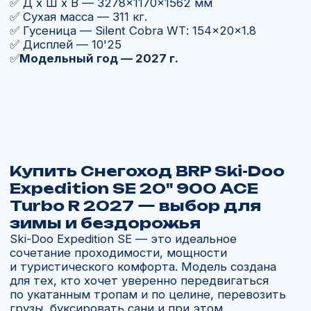
условиях.
Купить
BRP Ski-Doo
Expedition SE 20" 900 ACE
Turbo R 2027
в России
В компании «Ямал Мото» вы можете заказать
снегоход в любой комплектации.
Мы организуем доставку техники напрямую
от официального дилера BRP из США и Канады
с полной таможенной очисткой и гарантией
под ключ.
Почему выбирают нас:
Работаем с 2013 года, более 11 лет
опыта.
Доставляем напрямую от дилеров BRP
без посредников.
Авиадоставка за 21 день по всей России.
Поддержка 24/7 и помощь с подбором
запчастей и аксессуаров.