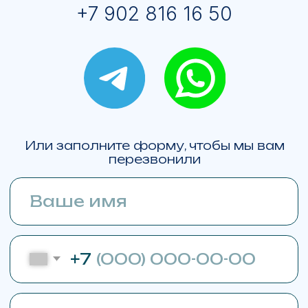
© ЯМАЛМОТО 2013-2026
Все права на изображения принадлежат
ЯМАЛМОТО. Права на логотипы брендов
техники принадлежат
BRP
BRP Ski-Doo Expedition LE
BRP Ski-Doo Expedition SE
BRP Ski-Doo Skandic SE
BRP Ski-Doo Skandic LE
BRP Ski-Doo Summit X Expert 154
Lynx Commander RE 900 ACE Turbo R
Lynx Brutal RE 15" 900 ACE Turbo R
BRP Can-Am Outlander
BRP Can-Am Maverick R X RS with Smart-Shox
BRP Sea-Doo GTX Limited 325
Карта сайта
Политика конфиденциальности
С
огласие на обработку ПД
Любая информация представленная на данном сайте носит
исключительно информационный характер, не является