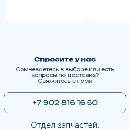
zakazyamalmoto@yandex.ru
г. Москва, ТВЦ "Экстрим", ул. Смольная, д.63Б, корп.1
Пн. – Вс.: с 10:00 до 21:00
+7 922 280 69 93
г. Салехард, ул. Республики д. 73
Заказать или купить технику:
Москва
Тюмень
Хабаровск
Барнаул
Ханты-Мансийск
Пермь
Омск
Красноярск
Новосибирск
Екатеринбург