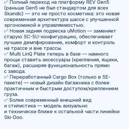
Купить
Снегоход Skandic SE
20″ 900 ACE 2027
— выбор
для зимы и бездорожья
Ski-Doo Skandic SE — это идеальное сочетание
проходимости, мощности и туристического
комфорта. Модель создана для тех, кто хочет
уверенно передвигаться по укатанным тропам
и по целине, перевозить грузы, буксировать
сани и при этом наслаждаться комфортом
в дальних зимних поездках. Ski-Doo Skandic SE
одинаково хорошо подходит для охотников,
рыбаков, туристов и тех, кто ищет надежного
спутника в любых условиях.
Купить
Skandic SE 20" 900 ACE
2027
в России
В компании «Ямал Мото» вы можете заказать
снегоход в любой комплектации.
Мы организуем доставку техники напрямую
от официального дилера BRP из США и Канады
с полной таможенной очисткой и гарантией
под ключ.