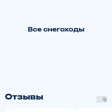
Отдел запчастей:
+7 902 816 16 50
Все снегоходы
Или заполните форму, чтобы мы вам
перезвонили
+7
Отзывы
Вас интересует