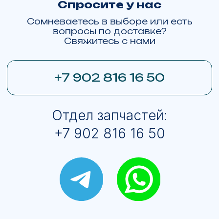
Ханты-Мансийск
Пермь
Омск
Красноярск
Новосибирск
Екатеринбург
© ЯМАЛМОТО 2013-2026
Все права на изображения принадлежат
ЯМАЛМОТО. Права на логотипы брендов
техники принадлежат
BRP
BRP Ski-Doo Expedition LE
BRP Ski-Doo Expedition SE
BRP Ski-Doo Skandic SE
BRP Ski-Doo Skandic LE
BRP Ski-Doo Summit X Expert 154