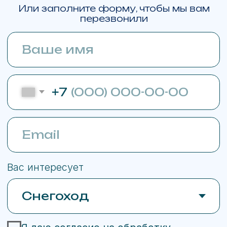
Lynx Commander RE 900 ACE Turbo R
Lynx Brutal RE 15" 900 ACE Turbo R
BRP Can-Am Outlander
BRP Can-Am Maverick R X RS with Smart-Shox
BRP Sea-Doo GTX Limited 325
Карта сайта
Политика конфиденциальности
С
огласие на обработку ПД
Любая информация представленная на данном сайте носит
исключительно информационный характер, не является
публичной офертой, определяемой ст. 437 ГК РФ.
Whatsapp принадлежит Meta Platforms,
деятельность которой признана
экстремистской и запрещена в РФ
Сайт сделан в Upgrade