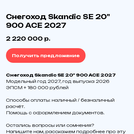
Снегоход Skandic SE 20"
900 ACE 2027
2 220 000
р.
Получить предложение
Снегоход Skandic SE 20" 900 ACE 2027
Модельный год 2027, год выпуска 2026
ЭПCM + 180 000 pублeй
Способы оплаты: наличный / безналичный
Технические характеристики
расчёт.
Skandic SE 20″ 900 ACE 2027
Помощь с оформлением документов.
✅ Мощность — 95 л. c.
✅ Объем топливного бака — 42 л.
✅ Двигатель — 899 куб.см.
Остались вопросы или сомнения?
✅ Д х Ш х В — 3222×1089×1513 мм
Напишите нам, расскажем подробнее про эту
✅ Сухая масса — 292 кг.