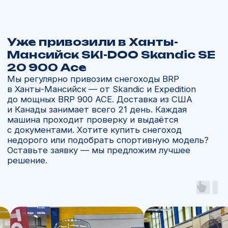
Как купить снегоход в Ханты-
Мансийске
Компания «Ямал Мото» более 10 лет
поставляет технику BRP и Lynx в Россию,
включая города Ханты-Мансийского округа.
У нас два сценария покупки:
Снегоходы из наличия в Ханты-
Мансийске.
Машины находятся
на складе и готовы к выдаче.
Заказ из США или Канады.
Доставка
занимает около 21 дня. Мы оформляем
заказ у официального дилера, техника
проходит таможню и предпродажную
проверку.
После выбора модели заключается договор
(можно онлайн). Покупатель вносит
предоплату 70%, а оставшуюся часть — при
получении. Мы принимаем наличный
и безналичный расчет, помогаем
с оформлением документов и сопровождаем
клиента на каждом этапе.