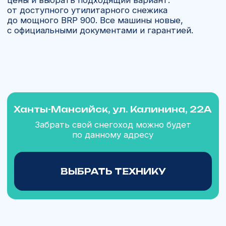
Мансийск SKI-DOO Skandic SE
20 900 Ace
Мы регулярно привозим снегоходы BRP
в Ханты-Мансийск — от Skandic и Expedition
до мощных BRP 900 ACE. Доставка из США
и Канады занимает всего 21 день. Каждая
машина проходит проверку и выдаётся
с документами. Хотите купить снегоход
недорого или подобрать спортивную модель?
Оставьте заявку — мы предложим лучшее
решение.