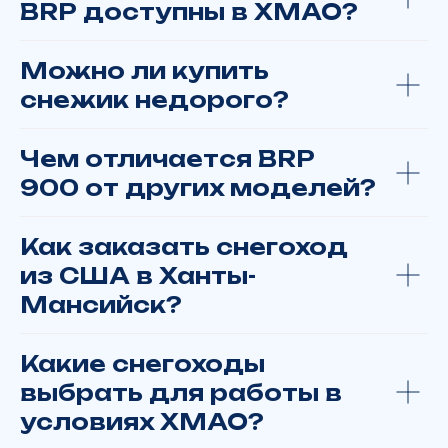
BRP доступны в ХМАО?
Можно ли купить
+7
снежик недорого?
Чем отличается BRP
900 от других моделей?
Вас интересует
Как заказать снегоход
из США в Ханты-
Я даю
согласие
на обработку
персональных данных в соответствии
Мансийск?
с
политикой конфиденциальности
Какие снегоходы
ОТПРАВИТЬ
выбрать для работы в
zakazyamalmoto@yandex.ru
условиях ХМАО?
г. Москва, ТВЦ "Экстрим", ул. Смольная, д.63Б, корп.1