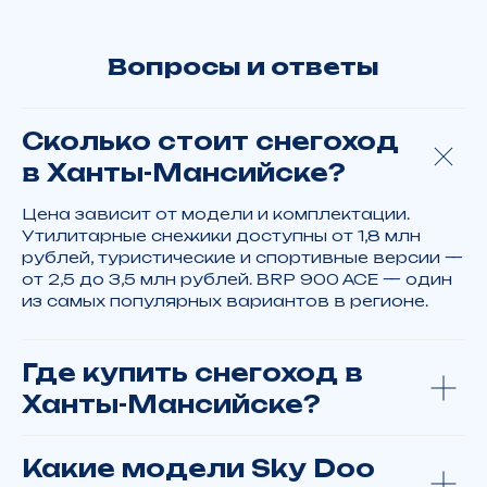
Спросите у нас
Сомневаетесь в выборе или есть
Сколько стоит снегоход
вопросы по доставке?
Свяжитесь с нами
в Ханты-Мансийске?
+7 902 816 16 50
Цена зависит от модели и комплектации.
Утилитарные снежики доступны от 1,8 млн
рублей, туристические и спортивные версии —
Отдел запчастей:
от 2,5 до 3,5 млн рублей. BRP 900 ACE — один
+7 902 816 16 50
из самых популярных вариантов в регионе.
Где купить снегоход в
Ханты-Мансийске?
Или заполните форму, чтобы мы вам
Какие модели Sky Doo
перезвонили