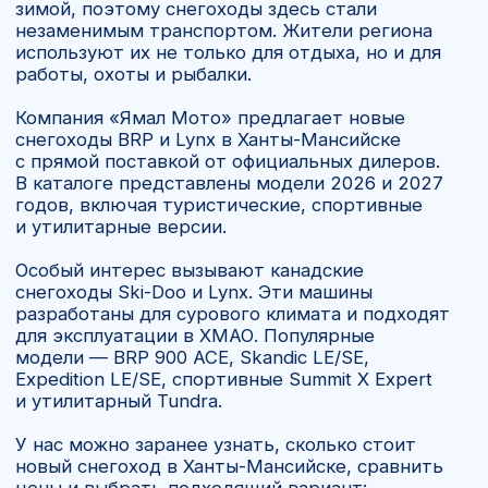
и утилитарный Tundra.
У нас можно заранее узнать, сколько стоит
новый снегоход в Ханты-Мансийске, сравнить
цены и выбрать подходящий вариант:
от доступного утилитарного снежика
до мощного BRP 900. Все машины новые,
с официальными документами и гарантией.
Ханты-Мансийск, ул. Калинина, 22А
Забрать свой снегоход можно будет
по данному адресу
ВЫБРАТЬ ТЕХНИКУ
Уже привозили в Ханты-