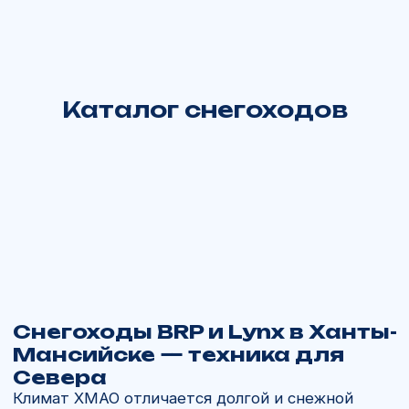
Каталог снегоходов
Снегоходы BRP и Lynx в Ханты-
Мансийске — техника для
Севера
Климат ХМАО отличается долгой и снежной
зимой, поэтому снегоходы здесь стали
незаменимым транспортом. Жители региона
используют их не только для отдыха, но и для
работы, охоты и рыбалки.
Компания «Ямал Мото» предлагает новые
снегоходы BRP и Lynx в Ханты-Мансийске
с прямой поставкой от официальных дилеров.
В каталоге представлены модели 2026 и 2027
годов, включая туристические, спортивные
и утилитарные версии.
Особый интерес вызывают канадские
снегоходы Ski-Doo и Lynx. Эти машины
разработаны для сурового климата и подходят
для эксплуатации в ХМАО. Популярные
модели — BRP 900 ACE, Skandic LE/SE,
Expedition LE/SE, спортивные Summit X Expert