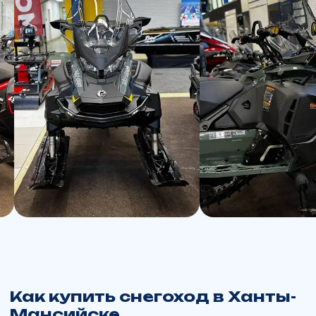
Такой подход позволяет легко и безопасно
купить новый снегоход в ХМАО — будь
то утилитарный Skandic, туристический
Expedition или спортивный BRP 900.
Снегоходы в других городах:
Москва
,
Барнаул
,
Екатеринбург
,
Красноярск
,
Новосибирск
,
Омск
,
Пермь
,
Тюмень
,
Хабаровск
,
Ханты-
Мансийск
.
Не нашли нужную технику?
Закажем и привезём то, что нужно именно
вам всего за 45 дней из США или Канады.
Оставьте заявку на звонок или позвоните
нам сами, чтобы подобрать вариант