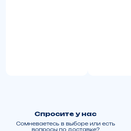
© ЯМАЛМОТО 2013-2026
Все права на изображения принадлежат
ЯМАЛМОТО. Права на логотипы брендов
техники принадлежат
BRP
BRP Ski-Doo Expedition LE
BRP Ski-Doo Expedition SE
BRP Ski-Doo Skandic SE
BRP Ski-Doo Skandic LE
BRP Ski-Doo Summit X Expert 154
Lynx Commander RE 900 ACE Turbo R
Lynx Brutal RE 15" 900 ACE Turbo R
BRP Can-Am Outlander
BRP Can-Am Maverick R X RS with Smart-Shox
BRP Sea-Doo GTX Limited 325
Карта сайта
Политика конфиденциальности
С
огласие на обработку ПД
Любая информация представленная на данном сайте носит
исключительно информационный характер, не является
публичной офертой, определяемой ст. 437 ГК РФ.
Whatsapp принадлежит Meta Platforms,
деятельность которой признана