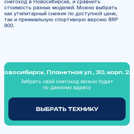
в Новосибирске
Компания «Ямал Мото» с 2013 года занимается
продажей и доставкой снегоходов BRP по всей
России.
Для клиентов в Новосибирске доступны два
варианта:
купить новый снегоход из наличия;
заказать поставку из США или Канады
с доставкой в течение 21 дня.
Процесс покупки прост: вы выбираете модель
в каталоге, мы уточняем комплектацию
и подписываем договор (онлайн или в офисе).
После предоплаты в 70% мы оформляем заказ
у официального дилера и организуем
авиадоставку. Техника проходит таможенное
оформление и предпродажную проверку,
поэтому клиент получает полностью готовый
к эксплуатации снегоход.
В Новосибирск мы регулярно доставляем
модели BRP 900, Ski-Doo Expedition,
утилитарные Skandic и спортивные Summit.
Мы принимаем наличные и безналичные
платежи, предоставляем гарантию и комплект
официальных документов. Это делает покупку
нового снегохода удобной, прозрачной
и безопасной.