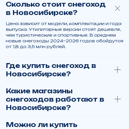
Сколько стоит снегоход
в Новосибирске?
Цена зависит от модели, комплектации и года
Вас интересует
выпуска. Утилитарные версии стоят дешевле,
чем туристические и спортивные. В среднем
новые снегоходы 2024–2026 годов обойдутся
от 1,8 до 3,5 млн рублей.
Я даю
согласие
на обработку
персональных данных в соответствии
с
политикой конфиденциальности
Где купить снегоход в
Новосибирске?
ОТПРАВИТЬ
Какие магазины
zakazyamalmoto@yandex.ru
г. Москва, ТВЦ "Экстрим", ул. Смольная, д.63Б, корп.1
снегоходов работают в
Пн. – Вс.: с 10:00 до 21:00
+7 922 280 69 93
Новосибирске?
г. Салехард, ул. Республики д. 73
Можно ли купить