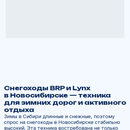
снегоход в Новосибирске, и сравнить
стоимость разных моделей. Можно выбрать
как утилитарный снежик по доступной цене,
так и премиальную спортивную версию BRP
900.
Новосибирск, Планетная ул., 30, корп. 2А
Забрать свой снегоход можно будет
по данному адресу
ВЫБРАТЬ ТЕХНИКУ
Уже привозили в Новосибирск
SKI-DOO Skandic SE 20 900 Ace
Нужна доставка прямо в Новосибирск?
Мы доставим вам Снегоход из США и Канады