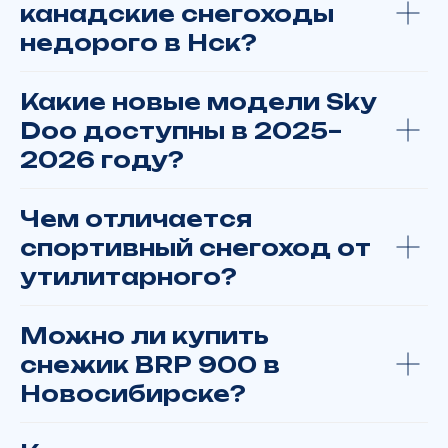
Заказать или купить технику:
канадские снегоходы
Москва
недорого в Нск?
Тюмень
Хабаровск
Какие новые модели Sky
Барнаул
Ханты-Мансийск
Doo доступны в 2025–
Пермь
2026 году?
Омск
Красноярск
Чем отличается
Новосибирск
Екатеринбург
спортивный снегоход от
утилитарного?
Можно ли купить
снежик BRP 900 в
Новосибирске?
© ЯМАЛМОТО 2013-2026
Все права на изображения принадлежат
ЯМАЛМОТО. Права на логотипы брендов